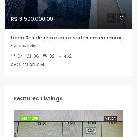
R$ 3.500.000,00
Linda Residência quatro suítes em condomínio!
Florianópolis
04
06
02
452
CASA, RESIDENCIAL
Featured Listings
NDA
DESTAQUE
VENDA
DES