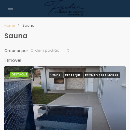
Home
Sauna
Sauna
Ordem padrão
Ordenar por:
1 Imóvel
DESTAQUE
VENDA
DESTAQUE
PRONTO PARA MORAR